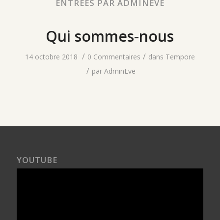
ENTRÉES PAR ADMINEVE
Qui sommes-nous
/
/
14 octobre 2018
0 Commentaires
dans
Tempore
/
par
AdminEve
YOUTUBE