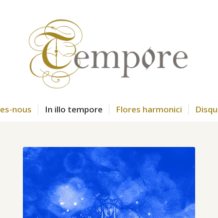
es-nous
In illo tempore
Flores harmonici
Disqu