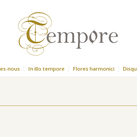
es-nous
In illo tempore
Flores harmonici
Disqu