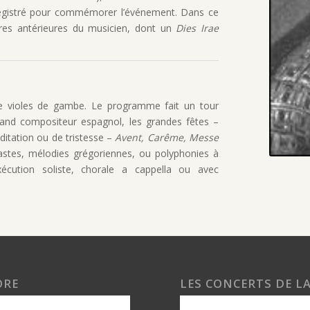
registré pour commémorer l’événement. Dans ce
es antérieures du musicien, dont un
Dies Irae
de violes de gambe. Le programme fait un tour
rand compositeur espagnol, les grandes fêtes –
itation ou de tristesse –
Avent, Carême, Messe
astes, mélodies grégoriennes, ou polyphonies à
exécution soliste, chorale a cappella ou avec
ORE
LES CONCERTS DE L