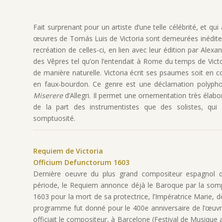
Fait surprenant pour un artiste d’une telle célébrité, et q
œuvres de Tomás Luis de Victoria sont demeurées inédites 
recréation de celles-ci, en lien avec leur édition par Al
des Vêpres tel qu’on l’entendait à Rome du temps de Victo
de manière naturelle. Victoria écrit ses psaumes soit en co
en faux-bourdon. Ce genre est une déclamation polyp
Miserere
d’Allegri. Il permet une ornementation très élabor
de la part des instrumentistes que des solistes, qui 
somptuosité.
Requiem de Victoria
Officium Defunctorum 1603
Dernière oeuvre du plus grand compositeur espagnol 
période, le Requiem annonce déjà le Baroque par la somptu
1603 pour la mort de sa protectrice, l’Impératrice Marie,
programme fut donné pour le 400e anniversaire de l’œuvre 
officiait le compositeur, à Barcelone (Festival de Musique 