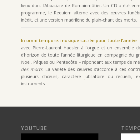
lieux dont l’Abbatiale de Romainmôtier. Un CD a été en
programme, le Requiem alterne avec des œuvres funèbr
inédit, et une version madrilène du plain-chant des morts.
In omni tempore: musique sacrée pour toute l’année
avec Pierre-Laurent Haesler à l’orgue et un ensemble 
d’horizon de toute l’année liturgique en compagnie du g
Noël, Pâques ou Pentecôte – répondant aux temps de méd
des morts
. La variété des œuvres s’accorde à ces contr
plusieurs chœurs, caractère jubilatoire ou recueilli, 
instruments.
YOUTUBE
TEMP