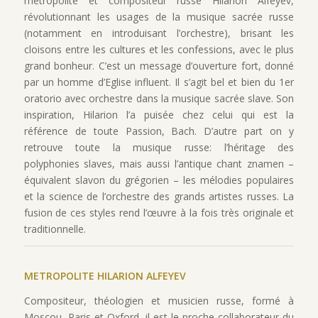
métropolite et compositeur russe Hilarion Alfeyev,
révolutionnant les usages de la musique sacrée russe
(notamment en introduisant l’orchestre), brisant les
cloisons entre les cultures et les confessions, avec le plus
grand bonheur. C’est un message d’ouverture fort, donné
par un homme d’Eglise influent. Il s’agit bel et bien du 1er
oratorio avec orchestre dans la musique sacrée slave. Son
inspiration, Hilarion l’a puisée chez celui qui est la
référence de toute Passion, Bach. D’autre part on y
retrouve toute la musique russe: l’héritage des
polyphonies slaves, mais aussi l’antique chant znamen –
équivalent slavon du grégorien – les mélodies populaires
et la science de l’orchestre des grands artistes russes. La
fusion de ces styles rend l’œuvre à la fois très originale et
traditionnelle.
METROPOLITE HILARION ALFEYEV
Compositeur, théologien et musicien russe, formé à
Moscou, Paris et Oxford, il est le proche collaborateur du