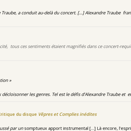
e Traube, a conduit au-delà du concert. […] Alexandre Traube franc
icité, tous ces sentiments étaient magnifiés dans ce concert-requ
tion »
ux décloisonner les genres. Tel est le défis d’Alexandre Traube et 
ritique du disque
Vêpres et Complies inédites
aussé par un
somptueux apport instrumental […] Là encore, l’esprit