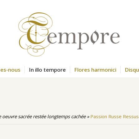
es-nous
In illo tempore
Flores harmonici
Disq
e oeuvre sacrée restée longtemps cachée »
Passion Russe Ressusci